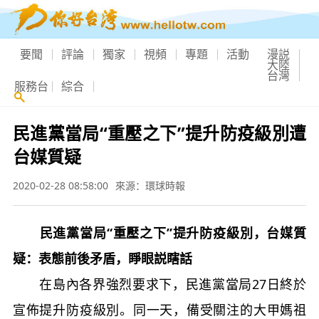
要聞
評論
獨家
視頻
專題
活動
漫説
大陸
台灣
服務台
綜合
民進黨當局“重壓之下”提升防疫級別遭
台媒質疑
2020-02-28 08:58:00
來源：環球時報
民進黨當局“重壓之下”提升防疫級別，台媒質
疑：表態前後矛盾，睜眼説瞎話
在島內各界強烈要求下，民進黨當局27日終於
宣佈提升防疫級別。同一天，備受關注的大甲媽祖