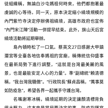
徒組織稱，無論白沙屯媽祖何時來，他們都抱著最
虔誠的心等待。同一天，原本決定縮小繞境規模的
內門紫竹寺決定停辦佛祖繞境，高雄市政府也宣佈
“內門宋江陣”活動一併提早結束。此外，旗山天后宮
繞境活動將延期舉辦。
島內頓時松了一口氣。蔡英文27日感謝大甲鎮
瀾宮等全臺各地信奉媽祖的宮廟，稱傳統信仰盛事
在最新局勢下進行調整，“這就是台灣最美麗的風
景，也是最能安定人心的力量”。準“副總統”賴清德
稱，“我台灣我驕傲”。“行政院長”蘇貞昌稱，“萬事莫
如防疫急”，希望各界一起攜手守護台灣。
名嘴謝寒冰稱，繞境延期的決定讓顏清標背負
很大壓力，這本來是當局要決定的事，防疫指揮官