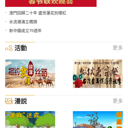
•
澳門回歸二十年 盛世蓮花別樣紅
•
水流潮涌立橋頭
•
新中國成立70週年
活動
更多
漫説
更多