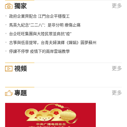
獨家
更多
•
政府企業齊配合 江門台企平穩復工
•
馬英九紀念“二二八”：是非分明 療傷止痛
•
台企旺旺集團與大陸民眾並肩抗“疫”
•
古箏與低音提琴，台青夫婦演繹《嬋娟》圓夢蘇州
•
停課不停學 疫情下的兩岸雲端教學
視頻
更多
專題
更多