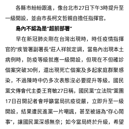
各縣市紛紛跟進，像台北市27日下午3時提升至
一級開設，並由市長柯文哲親自擔任指揮官。
島內不認為是“超前部署”
早在新冠肺炎剛在台灣出現時，時任疫情指揮
官的“疾管署副署長”莊人祥就定調，當島內出現本土
病例時，防疫等級就應一級開設，但現在不但確診
個案突破30例，還出現死亡個案及多起家庭群聚感
染，不過陳時中仍多次表態沒必要提升等級。國民
黨文傳會代主委王育敏27日稱，國民黨“立法院”黨團
17日召開記者會呼籲當局抗疫從嚴，立即升至一級
開設，結果遭民進黨一片嘲諷，甚至被誣為“存心鬧
事”，讓國民黨深感無奈；如今當局終於升級，希望