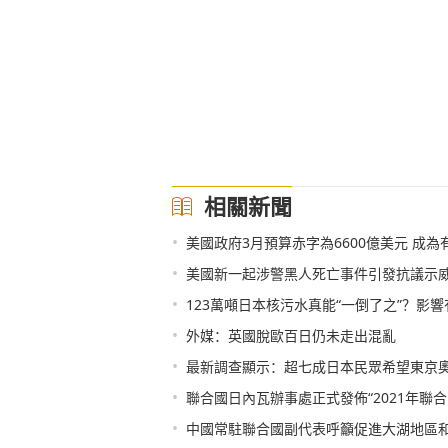
相關新聞
•
美國政府3月預算赤字為6600億美元 成
•
美國新一起涉警黑人死亡事件引發抗議示
•
123萬噸日本核污水真能“一倒了之”？影
•
外媒：英國脫歐百日仍未走出混亂
•
最新調查顯示：超七成日本民眾希望東京
•
聯合國日內瓦辦事處正式發佈“2021年聯
•
中國常駐聯合國副代表呼籲促進大湖地區