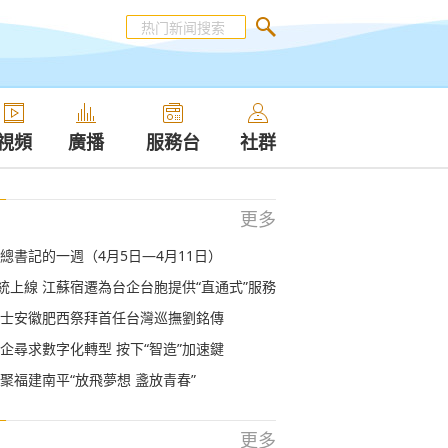
視頻
廣播
服務台
社群
更多
總書記的一週（4月5日—4月11日）
系統上線 江蘇宿遷為台企台胞提供“直通式”服務
士安徽肥西祭拜首任台灣巡撫劉銘傳
企尋求數字化轉型 按下“智造”加速鍵
聚福建南平“放飛夢想 盞放青春”
更多