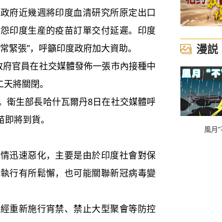
府近幾週將印度血清研究所原定出口
抱怨印度生産的疫苗訂單交付延遲。印度
漫説
常緊張”，呼籲印度政府加大資助。
府官員在社交媒體發佈一張市內接種中
第二天將關閉。
衛生部長哈什瓦爾丹8日在社交媒體呼
疫苗即將到貨。
風月“
迅速惡化，主要是由於印度社會對保
的執行有所鬆懈，也可能關聯新冠病毒變
重新施行宵禁、禁止大型聚會等防控