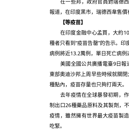
在一些邦，政府官員對瑞德西韋
報道，在印度黑市，瑞德西韋售價
【等疫苗】
在印度金融中心孟買，大約10
種者只看到“疫苗告罄”的告示。
病例將近13.2萬例，單日死亡病例
美國全國公共廣播電臺9日報道
東部奧迪沙邦上周早些時候就關閉
種點內，疫苗存量也只夠打兩天。
去年疫情在全球暴發初期，作為
制出口26種藥品原料及其製劑，
疫情，雖然擁有世界最大疫苗製
吃緊。