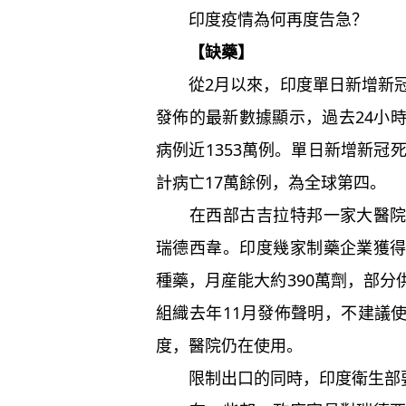
印度疫情為何再度告急？
【缺藥】
從2月以來，印度單日新增新冠
發佈的最新數據顯示，過去24小
病例近1353萬例。單日新增新冠
計病亡17萬餘例，為全球第四。
在西部古吉拉特邦一家大醫院門
瑞德西韋。印度幾家制藥企業獲
種藥，月産能大約390萬劑，部
組織去年11月發佈聲明，不建議
度，醫院仍在使用。
限制出口的同時，印度衛生部要