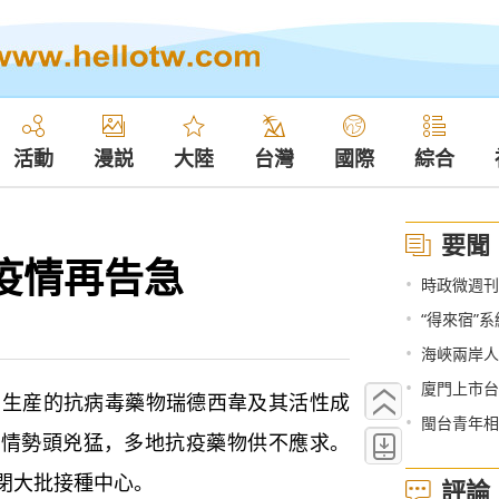
活動
漫説
大陸
台灣
國際
綜合
要聞
疫情再告急
•
時政微週刊
•
“得來宿”
•
海峽兩岸人
•
廈門上市台
生産的抗病毒藥物瑞德西韋及其活性成
•
閩台青年相
疫情勢頭兇猛，多地抗疫藥物供不應求。
閉大批接種中心。
評論