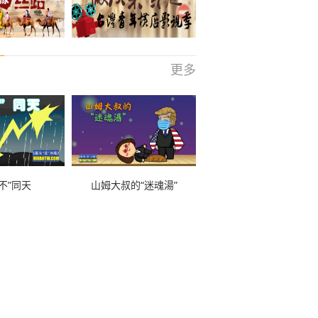
更多
不”同天
山姆大叔的“迷魂湯”