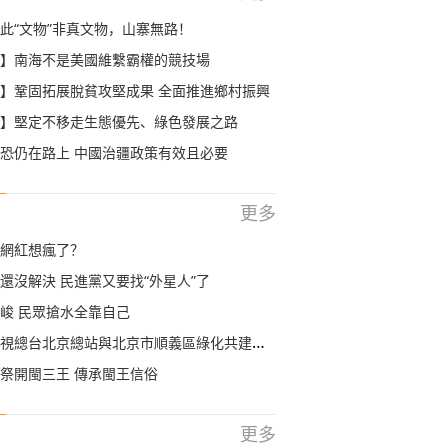
此“文物”非真文物，山寨無路！
】南海不是美國維繫霸權的競技場
】鞏固拓展脫貧攻堅成果 全面推進鄉村振興
】堅定不移走生態優先、綠色發展之路
恐仍在路上 中國治疆政策有效且必要
更多
網紅想瘋了？
還沒解決 民進黨又要找“外星人”了
峻 民眾搶水全靠自己
總台北京總站與北京市順義區綠化共建林今天揭幕
祭開閩三王 傳承閩王信俗
更多