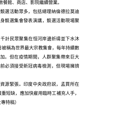
數餐館、商店、影院繼續營業。
選活動眾多，包括總理納倫德拉莫迪
現身競選集會發表演講，競選活動現場聚
千計民眾聚集在恒河岸邊祈禱並下水沐
節日被稱為世界最大宗教集會，每年持續數
參加。但在疫情期間，人群聚集帶來巨大
場前必須接受新冠病毒檢測，但現場擁擠
源緊張。印度中央政府説，孟買所在
嚴重短缺，應加快雇用臨時工補充人手，
社專特稿）