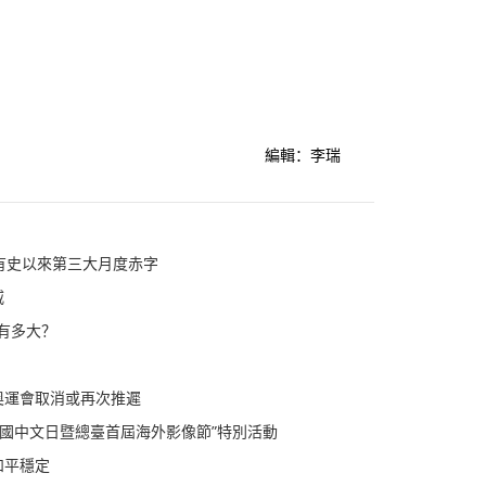
編輯：李瑞
為有史以來第三大月度赤字
威
響有多大？
奧運會取消或再次推遲
合國中文日暨總臺首屆海外影像節”特別活動
和平穩定