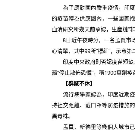
為了應對國內嚴重疫情，印度政
的疫苗轉為供應國內，一些國家
血清研究所幾天前承認，生産鏈“非
8日近午夜時分，一名孟買市政
心清單，其中99所“標紅”，示意
印度中央政府則否認疫苗短缺。
籲“停止散佈恐慌”，稱1900萬劑
【群聚不休】
流行病學家認為，印度近期疫情
持社交距離、戴口罩等防疫措施
異毒株。
孟買、新德里等幾個大城市已經