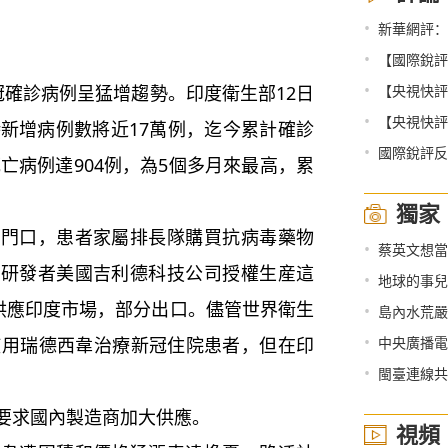
•
新華網評：
•
【國際銳評
•
確診病例呈猛增趨勢。印度衛生部12日
【央視快評
•
【央視快評
時新增病例數將近17萬例，迄今累計確診
•
國際銳評反
死亡病例達904例，為5個多月來最高，累
獨家
口，患者家屬排長隊購買抗病毒藥物
•
蔡英文想當
得研發者美國吉利德科技公司授權生産這
•
地球的事兒
分供應印度市場，部分出口。儘管世界衛生
•
島內水荒嚴
•
使用瑞德西韋治療新冠住院患者，但在印
中央廣播電視
•
閩臺連線共
求國內製造商加大供應。
視頻