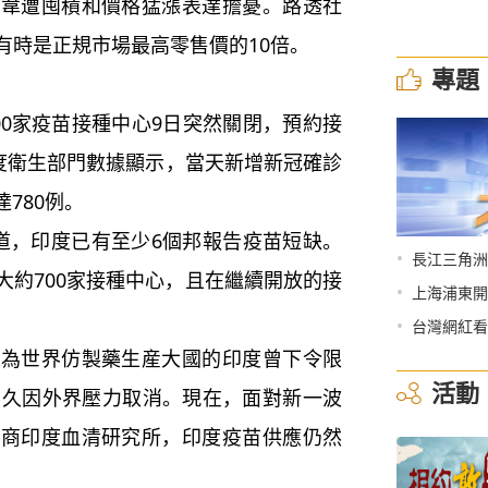
遭囤積和價格猛漲表達擔憂。路透社
有時是正規市場最高零售價的10倍。
專題
0家疫苗接種中心9日突然關閉，預約接
印度衛生部門數據顯示，當天新增新冠確診
達780例。
，印度已有至少6個邦報告疫苗短缺。
•
長江三角洲
大約700家接種中心，且在繼續開放的接
•
上海浦東開
•
台灣網紅看
世界仿製藥生産大國的印度曾下令限
活動
不久因外界壓力取消。現在，面對新一波
造商印度血清研究所，印度疫苗供應仍然