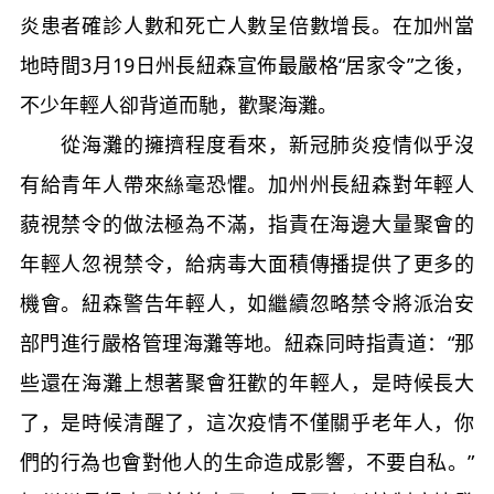
炎患者確診人數和死亡人數呈倍數增長。在加州當
地時間3月19日州長紐森宣佈最嚴格“居家令”之後，
不少年輕人卻背道而馳，歡聚海灘。
從海灘的擁擠程度看來，新冠肺炎疫情似乎沒
有給青年人帶來絲毫恐懼。加州州長紐森對年輕人
藐視禁令的做法極為不滿，指責在海邊大量聚會的
年輕人忽視禁令，給病毒大面積傳播提供了更多的
機會。紐森警告年輕人，如繼續忽略禁令將派治安
部門進行嚴格管理海灘等地。紐森同時指責道：“那
些還在海灘上想著聚會狂歡的年輕人，是時候長大
了，是時候清醒了，這次疫情不僅關乎老年人，你
們的行為也會對他人的生命造成影響，不要自私。”