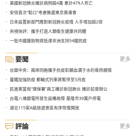
•
美國新冠肺炎確診病例超4萬 累計479人死亡
•
安倍首次“鬆口”考慮推遲東京奧運會
•
日本設置新部門應對新冠肺炎疫情 人手增加超2倍
•
央視快評：攜手打造人類衛生健康共同體
•
一批中國援助物資抵達非洲支持54國抗疫
要聞
更多
•
台盟中央：兩岸同胞攜手抗疫彰顯血濃于水的骨肉親情
•
臺鐵加強防疫 郵輪式列車將暫停至5月底
•
民進黨當局“環保署”員工確診新冠肺炎 確診前曾辦公
•
台電八堵變電所發生設備故障 基隆市39萬戶停電
•
湖北115家A級旅遊景區有序恢復開放
評論
更多