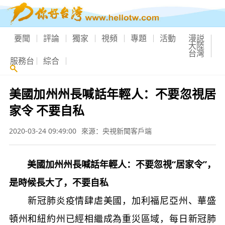
要聞
評論
獨家
視頻
專題
活動
漫説
大陸
台灣
服務台
綜合
美國加州州長喊話年輕人：不要忽視居
家令 不要自私
2020-03-24 09:49:00
來源：央視新聞客戶端
美國加州州長喊話年輕人：不要忽視“居家令”，
是時候長大了，不要自私
新冠肺炎疫情肆虐美國，加利福尼亞州、華盛
頓州和紐約州已經相繼成為重災區域，每日新冠肺