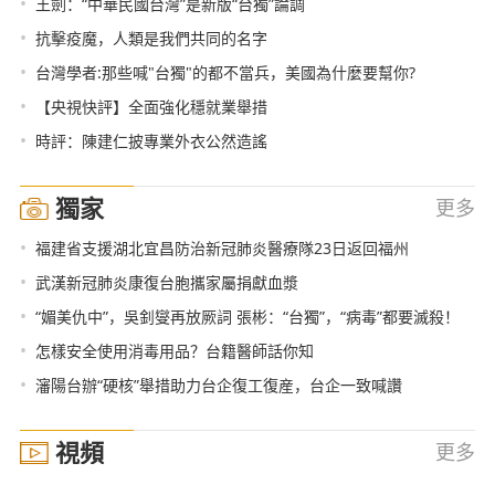
•
王劍：“中華民國台灣”是新版“台獨”論調
•
抗擊疫魔，人類是我們共同的名字
•
台灣學者:那些喊"台獨"的都不當兵，美國為什麼要幫你?
•
【央視快評】全面強化穩就業舉措
•
時評：陳建仁披專業外衣公然造謠
獨家
更多
•
福建省支援湖北宜昌防治新冠肺炎醫療隊23日返回福州
•
武漢新冠肺炎康復台胞攜家屬捐獻血漿
•
“媚美仇中”，吳釗燮再放厥詞 張彬：“台獨”，“病毒”都要滅殺！
•
怎樣安全使用消毒用品？台籍醫師話你知
•
瀋陽台辦“硬核”舉措助力台企復工復産，台企一致喊讚
視頻
更多