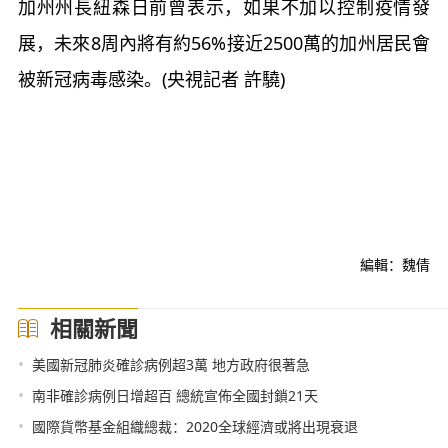
加州州長紐森日前曾表示，如果不加以控制疫情發
展，未來8周內將有約56%接近2500萬的加州居民會
被新冠病毒感染。(央視記者 許驍)
編輯：魏倩
相關新聞
•
美國新冠肺炎確診病例超3萬 地方政府很著急
•
南非確診病例日增超百 總統宣佈全國封鎖21天
•
國際貨幣基金組織總裁：2020全球經濟或將出現衰退