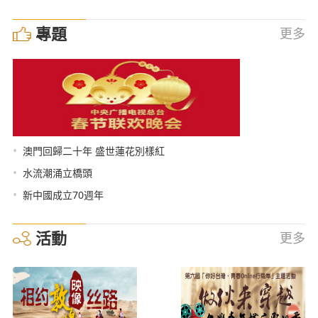
專題
更多
•
澳門回歸二十年 盛世蓮花別樣紅
•
水流潮涌立橋頭
•
新中國成立70週年
活動
更多