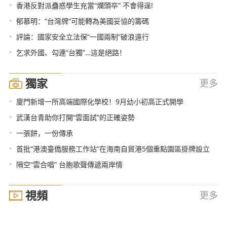
•
香港反對派蠱惑學生充當“爛頭卒” 不會得逞!
•
郁慕明：“台灣牌”可能轉為美國妥協的籌碼
•
評論：國家安全立法保“一國兩制”破浪遠行
•
乞求外國、勾連“台獨”…這是絕路！
獨家
更多
•
廈門新增一所高端國際化學校！9月幼小初高正式開學
•
武漢台青助你打開“雲面試”的正確姿勢
•
一張餅，一份傳承
•
首批“港澳臺僑服務工作站”在海南自貿港5個重點園區掛牌設立
•
隔空“雲合唱” 台胞歌聲傳遞兩岸情
視頻
更多