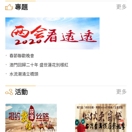
專題
更多
•
春節聯歡晚會
•
澳門回歸二十年 盛世蓮花別樣紅
•
水流潮涌立橋頭
活動
更多