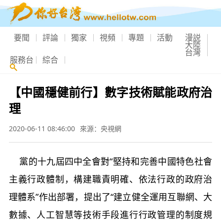
要聞
評論
獨家
視頻
專題
活動
漫説
大陸
台灣
服務台
綜合
【中國穩健前行】數字技術賦能政府治
理
2020-06-11 08:46:00
來源：央視網
黨的十九屆四中全會對“堅持和完善中國特色社會
主義行政體制，構建職責明確、依法行政的政府治
理體系”作出部署，提出了“建立健全運用互聯網、大
數據、人工智慧等技術手段進行行政管理的制度規