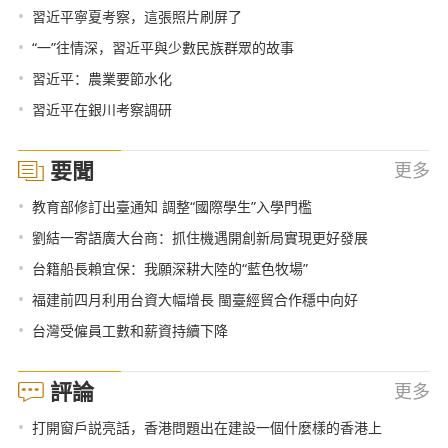
•
習近平寧夏考察，這張照片刷屏了
•
“一”往情深，習近平與少數民族群眾的故事
•
習近平：農業要節水化
•
習近平在銀川考察調研
要聞
更多
•
教育部修訂出臺通知 調整“國際學生”入學門檻
•
劉結一寄語廣大台商：抓住機遇開創新局實現更好發展
•
台籍船長賴宜保：我願深耕大陸的“藍色牧場”
•
福建前四月利用台資大幅增長 閩臺經貿合作穩中向好
•
台灣受僱員工數和薪資持續下降
評論
更多
•
打開窗戶説亮話，香港問題出在建設一個什麼樣的香港上