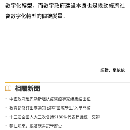
數字化轉型，而數字政府建設本身也是撬動經濟社
會數字化轉型的關鍵變量。
編輯：張依依
相關新聞
•
中國政府赴巴勒斯坦抗疫醫療專家組集結出征
•
教育部修訂出臺通知 調整“國際學生”入學門檻
•
十三屆全國人大三次會議9180件代表建議統一交辦
•
鑒往知來，跟著總書記學歷史