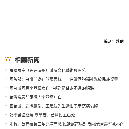
編輯：魏倩
相關新聞
•
海峽兩岸（福建漳州）融晴文化藝術展開幕
•
國防部：台灣前途在於國家統一，台灣同胞福祉繫於民族復興
•
國台辦回應李登輝病亡 “台獨”是條走不通的絕路
•
台灣當局前領導人李登輝病亡
•
國台辦：對毛鑄倫、王曉波先生逝世表示沉痛哀悼
•
公視風波延燒 臺學者：台灣民主已死
•
朱磊：台商看長三角充滿商機 民進黨當局封堵兩岸經貿不得人心