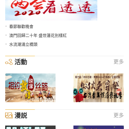
•
春節聯歡晚會
•
澳門回歸二十年 盛世蓮花別樣紅
•
水流潮涌立橋頭
活動
更多
漫説
更多