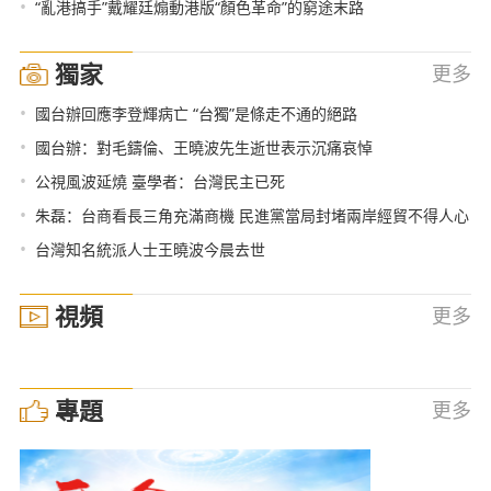
•
“亂港搞手”戴耀廷煽動港版“顏色革命”的窮途末路
獨家
更多
•
國台辦回應李登輝病亡 “台獨”是條走不通的絕路
•
國台辦：對毛鑄倫、王曉波先生逝世表示沉痛哀悼
•
公視風波延燒 臺學者：台灣民主已死
•
朱磊：台商看長三角充滿商機 民進黨當局封堵兩岸經貿不得人心
•
台灣知名統派人士王曉波今晨去世
視頻
更多
專題
更多