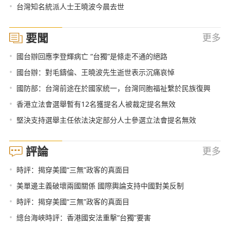
•
台灣知名統派人士王曉波今晨去世
要聞
更多
•
國台辦回應李登輝病亡 “台獨”是條走不通的絕路
•
國台辦：對毛鑄倫、王曉波先生逝世表示沉痛哀悼
•
國防部：台灣前途在於國家統一，台灣同胞福祉繫於民族復興
•
香港立法會選舉暫有12名獲提名人被裁定提名無效
•
堅決支持選舉主任依法決定部分人士參選立法會提名無效
評論
更多
•
時評：揭穿美國“三無”政客的真面目
•
美單邊主義破壞兩國關係 國際輿論支持中國對美反制
•
時評：揭穿美國“三無”政客的真面目
•
總台海峽時評：香港國安法重擊“台獨”要害