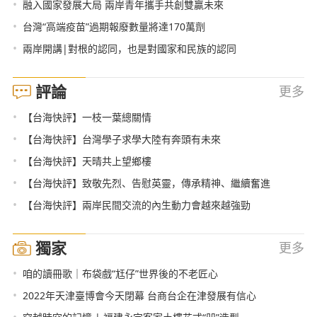
•
融入國家發展大局 兩岸青年攜手共創雙贏未來
•
台灣“高端疫苗”過期報廢數量將達170萬劑
•
兩岸開講|對根的認同，也是對國家和民族的認同
評論
更多
•
【台海快評】一枝一葉總關情
•
【台海快評】台灣學子求學大陸有奔頭有未來
•
【台海快評】天晴共上望鄉樓
•
【台海快評】致敬先烈、告慰英靈，傳承精神、繼續奮進
•
【台海快評】兩岸民間交流的內生動力會越來越強勁
獨家
更多
•
咱的讀冊歌｜布袋戲“尪仔”世界後的不老匠心
•
2022年天津臺博會今天閉幕 台商台企在津發展有信心
•