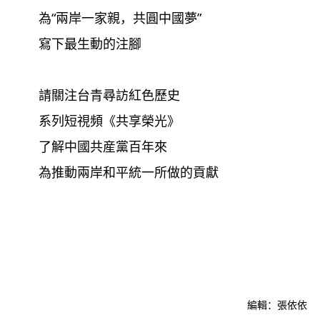
為“兩岸一家親，共圓中國夢”
寫下最生動的注腳
請關注台青尋訪紅色歷史
系列短視頻《共享榮光》
了解中國共産黨百年來
為推動兩岸和平統一所做的貢獻
編輯：張依依