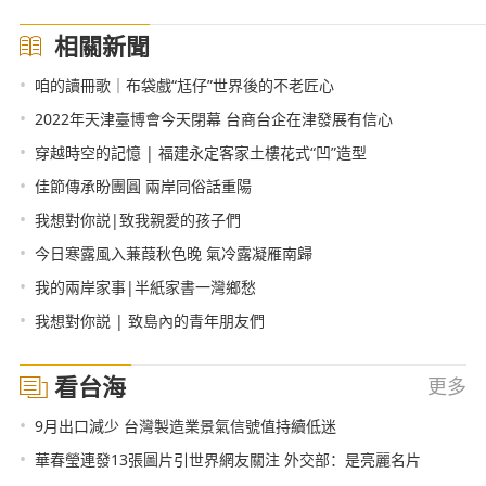
相關新聞
•
咱的讀冊歌｜布袋戲“尪仔”世界後的不老匠心
•
2022年天津臺博會今天閉幕 台商台企在津發展有信心
•
穿越時空的記憶 | 福建永定客家土樓花式“凹”造型
•
佳節傳承盼團圓 兩岸同俗話重陽
•
我想對你説|致我親愛的孩子們
•
今日寒露風入蒹葭秋色晚 氣冷露凝雁南歸
•
我的兩岸家事|半紙家書一灣鄉愁
•
我想對你説 | 致島內的青年朋友們
看台海
更多
•
9月出口減少 台灣製造業景氣信號值持續低迷
•
華春瑩連發13張圖片引世界網友關注 外交部：是亮麗名片