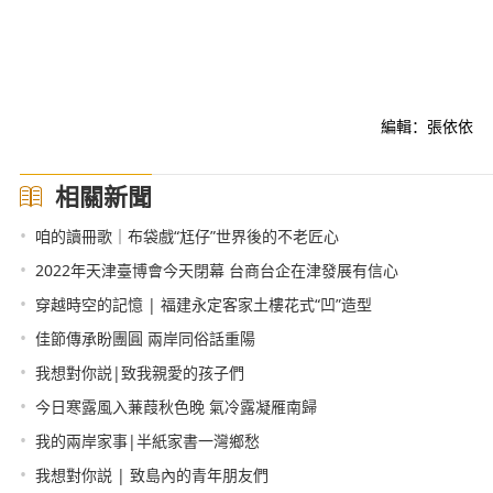
編輯：張依依
相關新聞
•
咱的讀冊歌｜布袋戲“尪仔”世界後的不老匠心
•
2022年天津臺博會今天閉幕 台商台企在津發展有信心
•
穿越時空的記憶 | 福建永定客家土樓花式“凹”造型
•
佳節傳承盼團圓 兩岸同俗話重陽
•
我想對你説|致我親愛的孩子們
•
今日寒露風入蒹葭秋色晚 氣冷露凝雁南歸
•
我的兩岸家事|半紙家書一灣鄉愁
•
我想對你説 | 致島內的青年朋友們