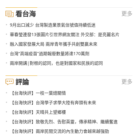
看台海
更多
•
9月出口減少 台灣製造業景氣信號值持續低迷
•
華春瑩連發13張圖片引世界網友關注 外交部：是亮麗名片
•
融入國家發展大局 兩岸青年攜手共創雙贏未來
•
台灣“高端疫苗”過期報廢數量將達170萬劑
•
兩岸開講|對根的認同，也是對國家和民族的認同
評論
更多
•
【台海快評】一枝一葉總關情
•
【台海快評】台灣學子求學大陸有奔頭有未來
•
【台海快評】天晴共上望鄉樓
•
【台海快評】致敬先烈、告慰英靈，傳承精神、繼續奮進
•
【台海快評】兩岸民間交流的內生動力會越來越強勁