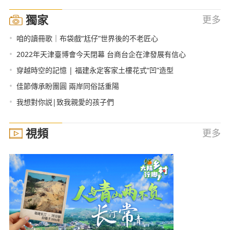
獨家
更多
•
咱的讀冊歌｜布袋戲“尪仔”世界後的不老匠心
•
2022年天津臺博會今天閉幕 台商台企在津發展有信心
•
穿越時空的記憶 | 福建永定客家土樓花式“凹”造型
•
佳節傳承盼團圓 兩岸同俗話重陽
•
我想對你説|致我親愛的孩子們
視頻
更多