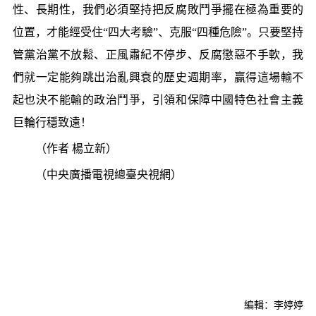
性、長期性，我們必須堅持把反腐敗鬥爭擺在極為重要的
位置，才能經受住“四大考驗”、克服“四種危險”。只要堅持
管黨治黨不放鬆、正風肅紀不停步、反腐懲惡不手軟，我
們就一定能夠跳出治亂興衰的歷史週期率，贏得這場輸不
起也決不能輸的政治鬥爭，引領和保障中國特色社會主義
巨輪行穩致遠！
（作者 楊立新）
（中央廣播電視總臺央視網）
編輯：李婷婷