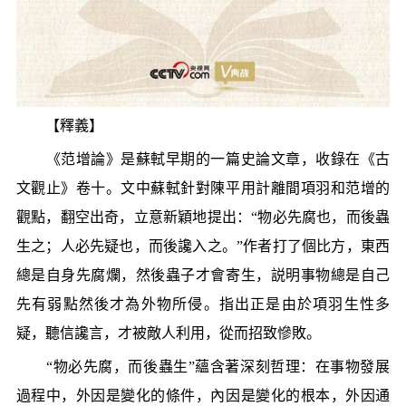
【釋義】
《范增論》是蘇軾早期的一篇史論文章，收錄在《古
文觀止》卷十。文中蘇軾針對陳平用計離間項羽和范增的
觀點，翻空出奇，立意新穎地提出：“物必先腐也，而後蟲
生之；人必先疑也，而後讒入之。”作者打了個比方，東西
總是自身先腐爛，然後蟲子才會寄生，説明事物總是自己
先有弱點然後才為外物所侵。指出正是由於項羽生性多
疑，聽信讒言，才被敵人利用，從而招致慘敗。
“物必先腐，而後蟲生”蘊含著深刻哲理：在事物發展
過程中，外因是變化的條件，內因是變化的根本，外因通