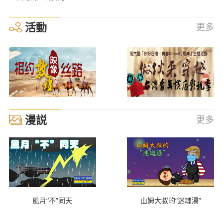
活動
更多
漫説
更多
風月“不”同天
山姆大叔的“迷魂湯”