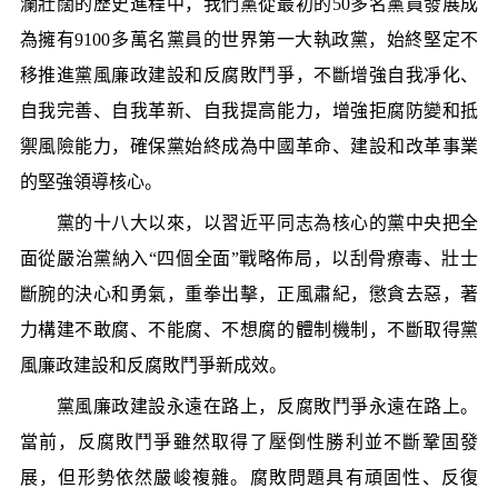
瀾壯闊的歷史進程中，我們黨從最初的50多名黨員發展成
為擁有9100多萬名黨員的世界第一大執政黨，始終堅定不
移推進黨風廉政建設和反腐敗鬥爭，不斷增強自我凈化、
自我完善、自我革新、自我提高能力，增強拒腐防變和抵
禦風險能力，確保黨始終成為中國革命、建設和改革事業
的堅強領導核心。
黨的十八大以來，以習近平同志為核心的黨中央把全
面從嚴治黨納入“四個全面”戰略佈局，以刮骨療毒、壯士
斷腕的決心和勇氣，重拳出擊，正風肅紀，懲貪去惡，著
力構建不敢腐、不能腐、不想腐的體制機制，不斷取得黨
風廉政建設和反腐敗鬥爭新成效。
黨風廉政建設永遠在路上，反腐敗鬥爭永遠在路上。
當前，反腐敗鬥爭雖然取得了壓倒性勝利並不斷鞏固發
展，但形勢依然嚴峻複雜。腐敗問題具有頑固性、反復