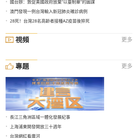
•
國台辦：敦促美國政府放棄“以臺制華”的圖謀
•
澳門發現一例台灣輸入新冠肺炎確診病例
•
28死！台灣28名高齡者接種AZ疫苗後猝死
視頻
更多
專題
更多
•
長江三角洲區域一體化發展紀事
•
上海浦東開發開放三十週年
•
台灣網紅看廣河