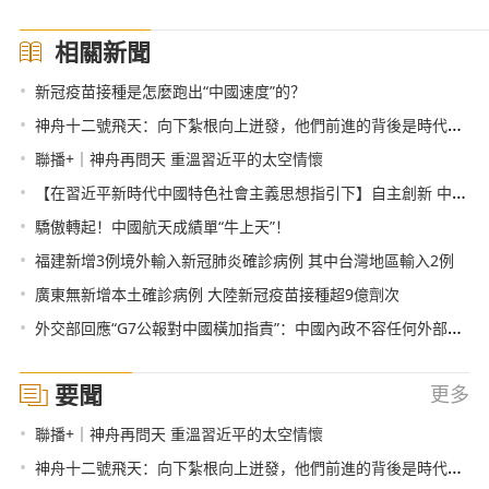
相關新聞
•
新冠疫苗接種是怎麼跑出“中國速度”的？
•
神舟十二號飛天：向下紮根向上迸發，他們前進的背後是時代的巨變
•
聯播+｜神舟再問天 重溫習近平的太空情懷
•
【在習近平新時代中國特色社會主義思想指引下】自主創新 中國載人航天事業跨越發展
•
驕傲轉起！中國航天成績單“牛上天”！
•
福建新增3例境外輸入新冠肺炎確診病例 其中台灣地區輸入2例
•
廣東無新增本土確診病例 大陸新冠疫苗接種超9億劑次
•
外交部回應“G7公報對中國橫加指責”：中國內政不容任何外部勢力干涉
要聞
更多
•
聯播+｜神舟再問天 重溫習近平的太空情懷
•
神舟十二號飛天：向下紮根向上迸發，他們前進的背後是時代的巨變