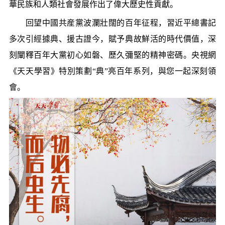
華民族和人類社會發展作出了偉大歷史性貢獻。
回望中國共産黨波瀾壯闊的百年征程，習近平總書記
多次引經據典、援古證今，賦予典故鮮活的時代價值，深
刻闡釋百年大黨初心如磐、歷久彌堅的精神密碼。央視網
《天天學習》特別策劃“典”亮百年系列，與您一起深刻領
會。