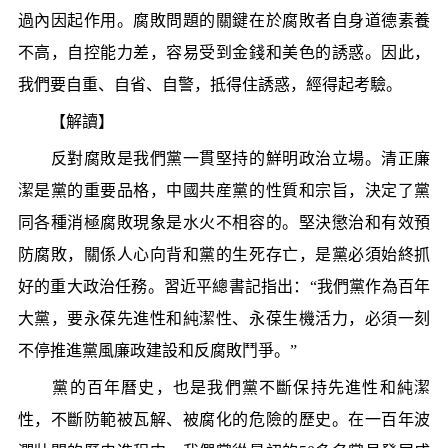
過內因起作用。腐敗問題的關鍵在於腐敗者自身道德素養
不高，自控能力差，容易受到金錢和美色的誘惑。因此，
我們要自重、自省、自警，抵得住誘惑，經得起考驗。
【解讀】
反對腐敗是我們黨一貫堅持的鮮明政治立場。清正廉
潔是黨的重要品格，中國共産黨的性質和宗旨，決定了黨
同各種消極腐敗現象是水火不相容的。堅決懲治和有效預
防腐敗，關係人心向背和黨的生死存亡，是黨必須始終抓
好的重大政治任務。習近平總書記指出：“我們黨作為百年
大黨，要永葆先進性和純潔性、永葆生機活力，必須一刻
不停推進黨風廉政建設和反腐敗鬥爭。”
黨的百年曆史，也是我們黨不斷保持先進性和純潔
性，不斷防範被瓦解、被腐化的危險的歷史。在一百年波