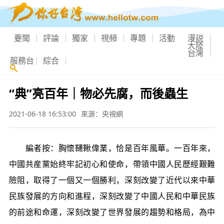
要聞
評論
獨家
視頻
專題
活動
漫説
大陸
台灣
服務台
綜合
“典”亮百年｜物必先腐，而後蟲生
2021-06-18 16:53:00
來源：央視網
編者按：胸懷韆鞦偉業，恰是百年風華。一百年來，
中國共産黨始終牢記初心和使命，帶領中國人民歷經艱難
險阻，取得了一個又一個勝利，深刻改變了近代以來中華
民族發展的方向和進程，深刻改變了中國人民和中華民族
的前途和命運，深刻改變了世界發展的趨勢和格局，為中