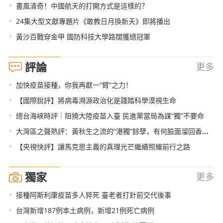
•
畫風清奇！中國航天的打開方式是這樣的？
•
24集大型文獻專題片《敢教日月換新天》即將播出
•
黃沙百戰穿金甲 國防科技大學路闊獲總冠軍
評論
更多
•
加快疫苗接種，你我再獻一“臂”之力！
•
【國際銳評】將病毒溯源政治化是踐踏科學漠視生命
•
總台海峽時評｜阻撓大陸疫苗入臺 民進黨當局為謀“獨”不要命
•
大灣區之聲熱評：黃秋生之流的“港獨”餘孽，有何臉面溜回香港？
•
【央視快評】讓馬克思主義的真理光芒繼續照耀前行之路
獨家
更多
•
接種阿斯利康疫苗多人猝死 臺老者打針前交代後事
•
台灣新增187例本土病例，新增21例死亡病例