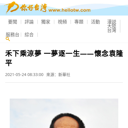
要聞
評論
獨家
視頻
專題
活動
漫説
大陸
台灣
服務台
綜合
禾下乘涼夢 一夢逐一生——懷念袁隆
平
2021-05-24 08:33:00
來源：新華社