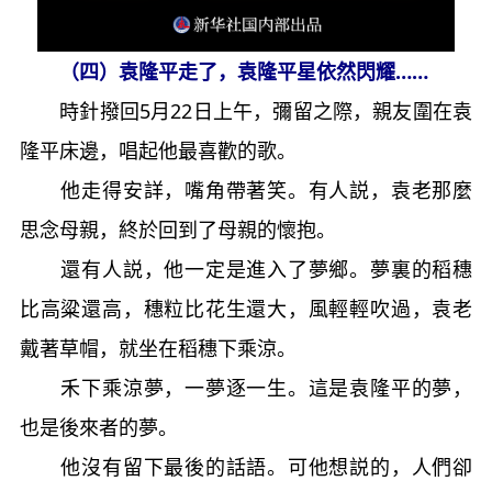
（四）袁隆平走了，袁隆平星依然閃耀……
時針撥回5月22日上午，彌留之際，親友圍在袁
隆平床邊，唱起他最喜歡的歌。
他走得安詳，嘴角帶著笑。有人説，袁老那麼
思念母親，終於回到了母親的懷抱。
還有人説，他一定是進入了夢鄉。夢裏的稻穗
比高粱還高，穗粒比花生還大，風輕輕吹過，袁老
戴著草帽，就坐在稻穗下乘涼。
禾下乘涼夢，一夢逐一生。這是袁隆平的夢，
也是後來者的夢。
他沒有留下最後的話語。可他想説的，人們卻