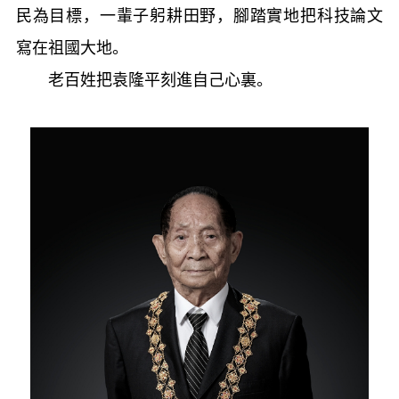
民為目標，一輩子躬耕田野，腳踏實地把科技論文
寫在祖國大地。
老百姓把袁隆平刻進自己心裏。