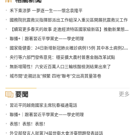
•
禾下乘涼夢 一夢逐一生——懷念袁隆平
•
國務院抗震救災指揮部派出工作組深入重災區開展抗震救災工作
•
【續寫更多春天的故事 走進經濟特區國家級新區】推動新業態發展 蘭州新區商貿服務體系日趨完善
•
聯播+｜跟著習近平學黨史——學史明理
•
國家衛健委：24日新增新冠肺炎確診病例15例 其中本土病例2例均在安徽
•
央行等六部門發佈意見：穩妥擴大農村普惠金融改革試點
•
無新增陽性！六安近百萬人口三輪核酸檢測結果出來了
•
城市間“走親訪友”頻繁 四地“聯考”交出高質量答卷
要聞
更多
•
習近平同越南國家主席阮春福通電話
•
聯播+｜跟著習近平學黨史——學史明理
•
表態！表態！表態！
•
外交部發言人就第74屆世衛大會涉臺問題發表談話