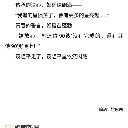
傳承的決心，如稻穗飽滿——
“我追的星隕落了，會有更多的星亮起……”
青春的誓言，如稻苗蓬勃——
“請放心，您這位‘90後’沒有完成的，還有其
他‘90後’頂上！”
袁隆平走了，袁隆平星依然閃耀……
編輯：姚思寒
相關新聞