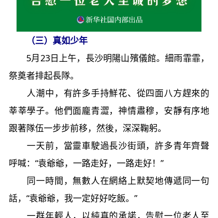
（三）真如少年
5月23日上午，長沙明陽山殯儀館。細雨霏霏，
祭奠者排起長隊。
人潮中，有許多手持鮮花、從四面八方趕來的
莘莘學子。他們面龐青澀，神情肅穆，安靜有序地
跟著隊伍一步步前移，然後，深深鞠躬。
一天前，當靈車駛過長沙街頭，許多青年齊聲
呼喊：“袁爺爺，一路走好，一路走好！”
同一時間，無數人在網絡上默契地傳遞同一句
話，“袁爺爺，我一定好好吃飯。”
一群年輕人，以純真的承諾，告慰一位老人至