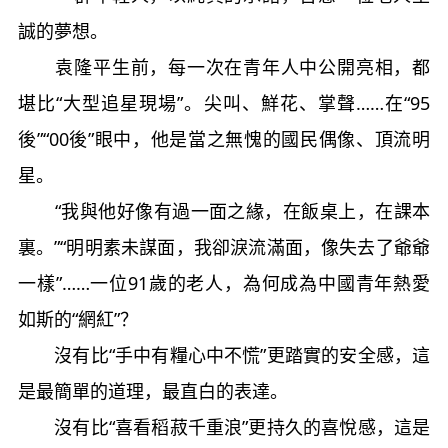
誠的夢想。
袁隆平生前，每一次在青年人中公開亮相，都
堪比“大型追星現場”。尖叫、鮮花、掌聲……在“95
後”“00後”眼中，他是當之無愧的國民偶像、頂流明
星。
“我與他好像有過一面之緣，在飯桌上，在課本
裏。”“明明素未謀面，我卻淚流滿面，像失去了爺爺
一樣”……一位91歲的老人，為何成為中國青年熱愛
如斯的“網紅”？
沒有比“手中有糧心中不慌”更踏實的安全感，這
是最簡單的道理，最直白的表達。
沒有比“喜看稻菽千重浪”更持久的喜悅感，這是