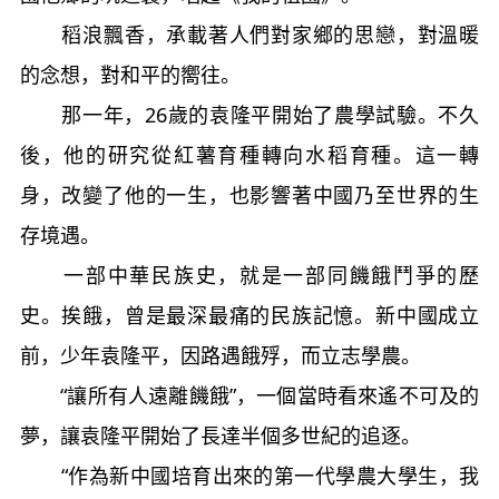
稻浪飄香，承載著人們對家鄉的思戀，對溫暖
的念想，對和平的嚮往。
那一年，26歲的袁隆平開始了農學試驗。不久
後，他的研究從紅薯育種轉向水稻育種。這一轉
身，改變了他的一生，也影響著中國乃至世界的生
存境遇。
一部中華民族史，就是一部同饑餓鬥爭的歷
史。挨餓，曾是最深最痛的民族記憶。新中國成立
前，少年袁隆平，因路遇餓殍，而立志學農。
“讓所有人遠離饑餓”，一個當時看來遙不可及的
夢，讓袁隆平開始了長達半個多世紀的追逐。
“作為新中國培育出來的第一代學農大學生，我