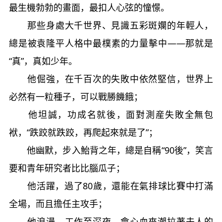
最生機勃勃的畫面，最扣人心弦的憧憬。
那些身處大千世界、見識五彩斑斕的年輕人，
總是被袁隆平人格中最樸素的力量擊中——那就是
“真”，真如少年。
他倔強，在千百次的失敗中依然堅信，世界上
必然有一粒種子，可以戰勝饑餓；
他坦誠，功成名就後，面對測産失敗全無包
袱，“跌跤就跌跤，再爬起來就是了”；
他幽默，步入鮐背之年，總是自稱“90後”，笑言
要和青年研究者比比腦瓜子；
他活躍，過了80歲，還能在氣排球比賽中打滿
全場，而且擔任主攻手；
他浪漫，工作至深夜，會心血來潮拉著夫人的