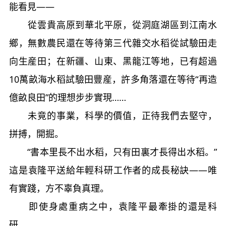
能看見——
從雲貴高原到華北平原，從洞庭湖區到江南水
鄉，無數農民還在等待第三代雜交水稻從試驗田走
向生産田；在新疆、山東、黑龍江等地，已有超過
10萬畝海水稻試驗田豐産，許多角落還在等待“再造
億畝良田”的理想步步實現……
未竟的事業，科學的價值，正待我們去堅守，
拼搏，開掘。
“書本里長不出水稻，只有田裏才長得出水稻。”
這是袁隆平送給年輕科研工作者的成長秘訣——唯
有實踐，方不辜負真理。
即使身處重病之中，袁隆平最牽掛的還是科
研。