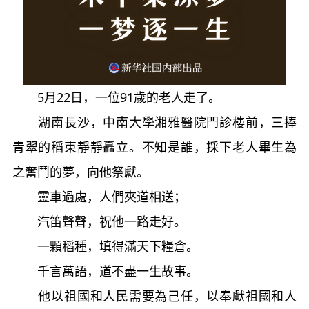
5月22日，一位91歲的老人走了。
湖南長沙，中南大學湘雅醫院門診樓前，三捧
青翠的稻束靜靜矗立。不知是誰，採下老人畢生為
之奮鬥的夢，向他祭獻。
靈車過處，人們夾道相送；
汽笛聲聲，祝他一路走好。
一顆稻種，填得滿天下糧倉。
千言萬語，道不盡一生故事。
他以祖國和人民需要為己任，以奉獻祖國和人