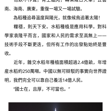
南、海南、廣東，重復一場又一場試驗。
為稻種追尋溫度與陽光，就像候鳥追著太陽！
糧穩，則天下安。水稻種植是應用科學。對科
學家袁隆平而言，國家和人民的需求至高無上——
技術手段不斷更迭，但所有工作的出發點始終是豐
收。
近年，雜交水稻年種植面積超過2.4億畝，年增
産水稻約250萬噸。中國以無可辯駁的事實向世界證
明，我們完全可以靠自己養活14億人民。
“國士在，且厚，不可當也。”