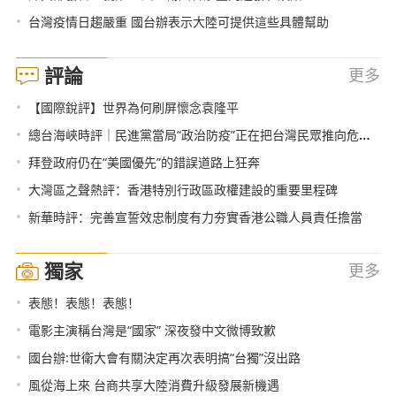
•
台灣疫情日趨嚴重 國台辦表示大陸可提供這些具體幫助
評論
更多
•
【國際銳評】世界為何刷屏懷念袁隆平
•
總台海峽時評｜民進黨當局“政治防疫”正在把台灣民眾推向危險境地
•
拜登政府仍在“美國優先”的錯誤道路上狂奔
•
大灣區之聲熱評：香港特別行政區政權建設的重要里程碑
•
新華時評：完善宣誓效忠制度有力夯實香港公職人員責任擔當
獨家
更多
•
表態！表態！表態！
•
電影主演稱台灣是“國家” 深夜發中文微博致歉
•
國台辦:世衛大會有關決定再次表明搞“台獨”沒出路
•
風從海上來 台商共享大陸消費升級發展新機遇