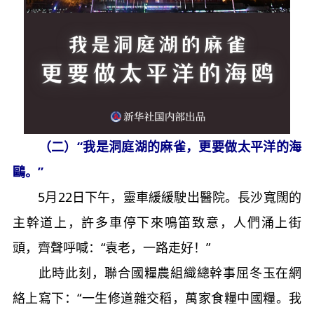
（二）“我是洞庭湖的麻雀，更要做太平洋的海
鷗。”
5月22日下午，靈車緩緩駛出醫院。長沙寬闊的
主幹道上，許多車停下來鳴笛致意，人們涌上街
頭，齊聲呼喊：“袁老，一路走好！”
此時此刻，聯合國糧農組織總幹事屈冬玉在網
絡上寫下：“一生修道雜交稻，萬家食糧中國糧。我