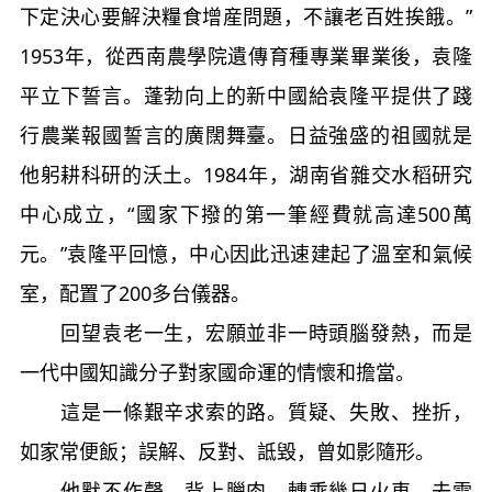
下定決心要解決糧食增産問題，不讓老百姓挨餓。”
1953年，從西南農學院遺傳育種專業畢業後，袁隆
平立下誓言。蓬勃向上的新中國給袁隆平提供了踐
行農業報國誓言的廣闊舞臺。日益強盛的祖國就是
他躬耕科研的沃土。1984年，湖南省雜交水稻研究
中心成立，“國家下撥的第一筆經費就高達500萬
元。”袁隆平回憶，中心因此迅速建起了溫室和氣候
室，配置了200多台儀器。
回望袁老一生，宏願並非一時頭腦發熱，而是
一代中國知識分子對家國命運的情懷和擔當。
這是一條艱辛求索的路。質疑、失敗、挫折，
如家常便飯；誤解、反對、詆毀，曾如影隨形。
他默不作聲，背上臘肉，轉乘幾日火車，去雲