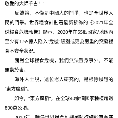
敬愛的大師千古！”
反饑餓，不僅是中國人的鬥爭，也是全世界人
民的鬥爭。世界糧食計劃署最新發佈的《2021年全
球糧食危機報告》顯示，2020年在55個國家/地區內
至少有1.55億人陷入“危機”級別或更為嚴重的突發糧
食不安全狀況。
面對全球糧食危機，我們無法置身事外，不能
無動於衷。
海外人士説，這位老人研究的，是根除饑餓的
“東方魔稻”。
如今，“東方魔稻”，在全球40余個國家種植超過
800萬公頃。
2010年，時任世界糧食計劃署執行總幹事喬塞