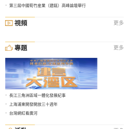
•
第三屆中國筍竹産業（建甌）高峰論壇舉行
視頻
更多
專題
更多
•
長江三角洲區域一體化發展紀事
•
上海浦東開發開放三十週年
•
台灣網紅看廣河