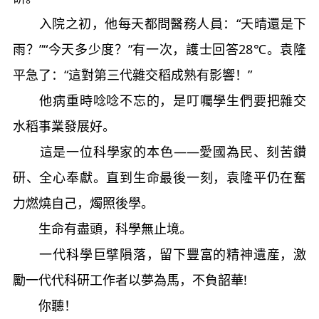
入院之初，他每天都問醫務人員：“天晴還是下
雨？”“今天多少度？”有一次，護士回答28℃。袁隆
平急了：“這對第三代雜交稻成熟有影響！”
他病重時唸唸不忘的，是叮囑學生們要把雜交
水稻事業發展好。
這是一位科學家的本色——愛國為民、刻苦鑽
研、全心奉獻。直到生命最後一刻，袁隆平仍在奮
力燃燒自己，燭照後學。
生命有盡頭，科學無止境。
一代科學巨擘隕落，留下豐富的精神遺産，激
勵一代代科研工作者以夢為馬，不負韶華!
你聽！