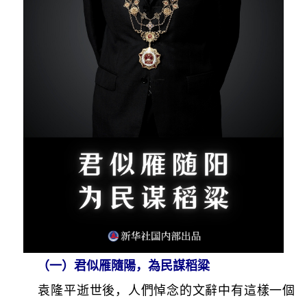
（一）君似雁隨陽，為民謀稻粱
袁隆平逝世後，人們悼念的文辭中有這樣一個