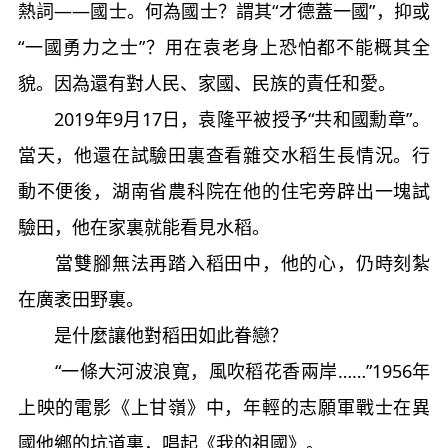
熱詞——國士。何為國士？謂其“才德蓋一國”，抑或
“一國勇力之士”？用在袁老身上恐怕都不能概其全
貌。因為還有對人民、家國、民族的責任和愛。
2019年9月17日，袁隆平被授予“共和國勳章”。
當天，他還在試驗田裏查看雜交水稻生長情況。行
動不便後，湖南省農科院在他的住宅旁辟出一塊試
驗田，他在家裏就能看見水稻。
當雙腳無法再踏入稻田中，他的心，仍時刻紮
在廣袤田野裏。
是什麼讓他對稻田如此眷戀？
“一條大河波浪寬，風吹稻花香兩岸……”1956年
上映的電影《上甘嶺》中，年輕的志願軍戰士在異
國他鄉的坑道裏，唱起《我的祖國》。