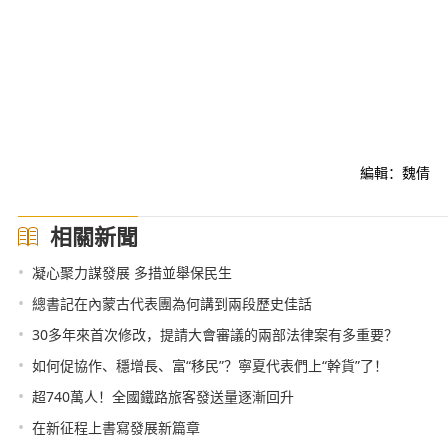
編輯：魏倩
相關新聞
•
凝心聚力謀發展 多措並舉保民生
•
總書記在內蒙古代表團為何講到兩段歷史佳話
•
30多年來首次修改，提請大會審議的兩部法律案有多重要？
•
如何促協作、穩增長、富“移民”？寧夏代表們上“幹貨”了！
•
超740萬人！全國鐵路旅客發送量逐漸回升
•
在新征程上書寫發展新篇章