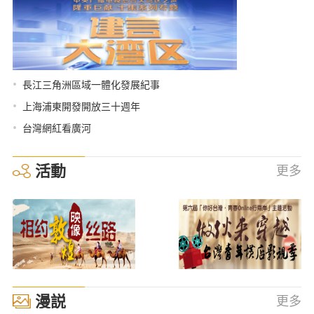
•
長江三角洲區域一體化發展紀事
•
上海浦東開發開放三十週年
•
台灣網紅看廣河
活動
更多
漫説
更多