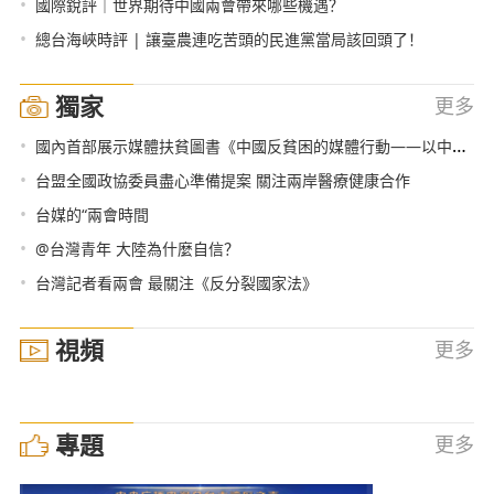
•
國際銳評｜世界期待中國兩會帶來哪些機遇？
•
總台海峽時評 | 讓臺農連吃苦頭的民進黨當局該回頭了！
獨家
更多
•
國內首部展示媒體扶貧圖書《中國反貧困的媒體行動——以中央廣播電視總臺的實踐為例》出版發行
•
台盟全國政協委員盡心準備提案 關注兩岸醫療健康合作
•
台媒的“兩會時間
•
@台灣青年 大陸為什麼自信？
•
台灣記者看兩會 最關注《反分裂國家法》
視頻
更多
專題
更多