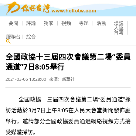
要聞
評論
獨家
視頻
專題
活動
漫説
大陸
台灣
服務台
綜合
全國政協十三屆四次會議第二場“委員
通道”7日8:05舉行
2021-03-06 13:28:00
來源：新華社
全國政協十三屆四次會議第二場“委員通道”採
訪活動於3月7日上午8:05在人民大會堂新聞發佈廳
舉行，邀請部分全國政協委員通過網絡視頻方式接
受媒體採訪。