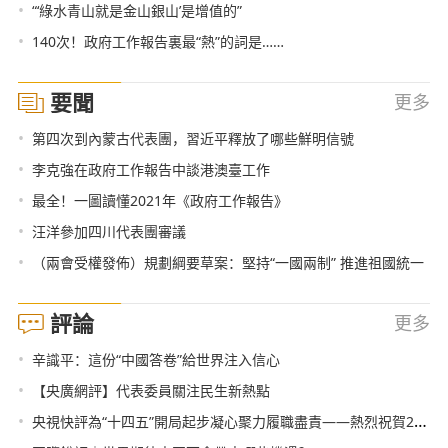
•
“‘綠水青山就是金山銀山’是增值的”
•
140次！政府工作報告裏最“熱”的詞是……
要聞
更多
•
第四次到內蒙古代表團，習近平釋放了哪些鮮明信號
•
李克強在政府工作報告中談港澳臺工作
•
最全！一圖讀懂2021年《政府工作報告》
•
汪洋參加四川代表團審議
•
（兩會受權發佈）規劃綱要草案：堅持“一國兩制” 推進祖國統一
評論
更多
•
辛識平：這份“中國答卷”給世界注入信心
•
【央廣網評】代表委員關注民生新熱點
•
央視快評為“十四五”開局起步凝心聚力履職盡責——熱烈祝賀2021年全國兩會召開