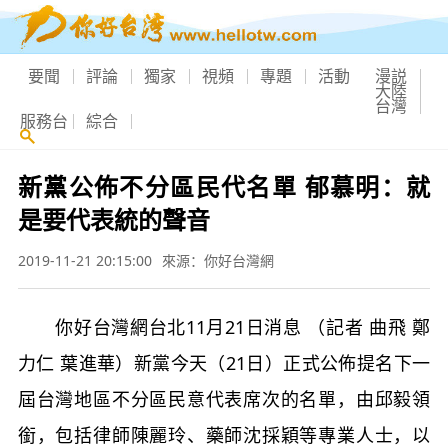
要聞
評論
獨家
視頻
專題
活動
漫説
大陸
台灣
服務台
綜合
新黨公佈不分區民代名單 郁慕明：就
是要代表統的聲音
2019-11-21 20:15:00
來源：你好台灣網
你好台灣網台北11月21日消息 （記者 曲飛 鄭
力仁 葉進華）新黨今天（21日）正式公佈提名下一
屆台灣地區不分區民意代表席次的名單，由邱毅領
銜，包括律師陳麗玲、藥師沈採穎等專業人士，以