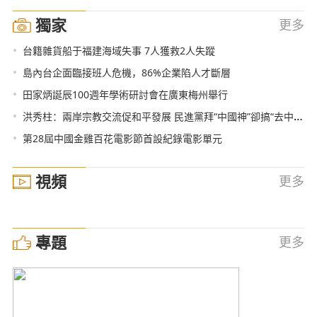
獨家
更多
•
台籍雜貨船于福建海域失事 7人獲救2人失蹤
•
島內台企面臨接班人危機，86%企業陷人才斷層
•
田家炳誕辰100週年學術研討會在廣東梅州舉行
•
洪秀柱：兩岸宗教交流促和平發展 民進黨拜“中國神”卻搞“去中國化”
•
第28屆中國金雞百花電影節首設紀錄電影單元
視頻
更多
專題
更多