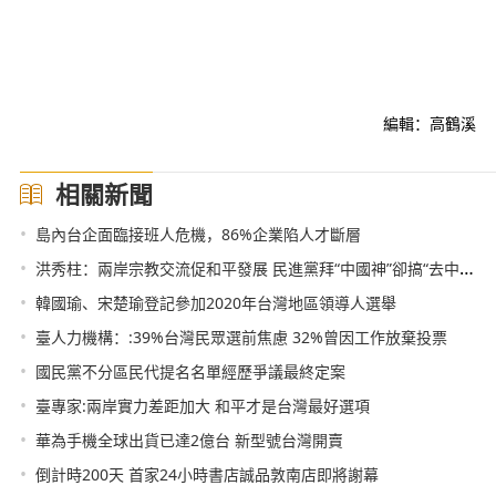
編輯：高鶴溪
相關新聞
•
島內台企面臨接班人危機，86%企業陷人才斷層
•
洪秀柱：兩岸宗教交流促和平發展 民進黨拜“中國神”卻搞“去中國化”
•
韓國瑜、宋楚瑜登記參加2020年台灣地區領導人選舉
•
臺人力機構：:39%台灣民眾選前焦慮 32%曾因工作放棄投票
•
國民黨不分區民代提名名單經歷爭議最終定案
•
臺專家:兩岸實力差距加大 和平才是台灣最好選項
•
華為手機全球出貨已達2億台 新型號台灣開賣
•
倒計時200天 首家24小時書店誠品敦南店即將謝幕