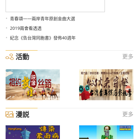
•
青春頌——兩岸青年原創金曲大選
•
2019兩會看透透
•
紀念《告台灣同胞書》發佈40週年
活動
更多
漫説
更多