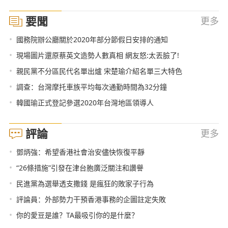
要聞
更多
•
國務院辦公廳關於2020年部分節假日安排的通知
•
現場圖片還原蔡英文造勢人數真相 網友怒:太丟臉了!
•
親民黨不分區民代名單出爐 宋楚瑜介紹名單三大特色
•
調查：台灣摩托車族平均每次通勤時間為32分鐘
•
韓國瑜正式登記參選2020年台灣地區領導人
評論
更多
•
鄧炳強：希望香港社會治安儘快恢復平靜
•
“26條措施”引發在津台胞廣泛關注和讚譽
•
民進黨為選舉透支撒錢 是瘋狂的敗家子行為
•
評論員：外部勢力干預香港事務的企圖註定失敗
•
你的愛豆是誰？TA最吸引你的是什麼？