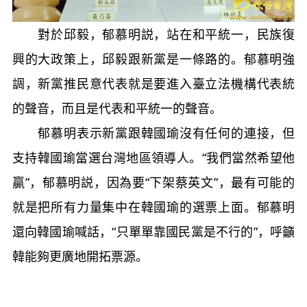
對於邱毅，郁慕明説，站在和平統一，民族復
興的大政策上，邱毅跟新黨是一條路的。郁慕明強
調，新黨推民意代表就是要進入臺立法機構代表統
的聲音，而且是代表和平統一的聲音。
郁慕明表示新黨跟韓國瑜沒有任何的連接，但
支持韓國瑜當選台灣地區領導人。“我們當然希望他
贏”，郁慕明説，因為要“下架蔡英文”，最有可能的
就是把所有力量集中在韓國瑜的選票上面。郁慕明
還向韓國瑜喊話，“只單單靠國民黨是不行的”，呼籲
韓能夠更廣地開拓票源。