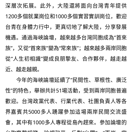
深層次拓展。此外，大陸還將面向台灣青年提供
1200多個就業崗位和1000多個實習實訓崗位，歡迎
台青在身體力行中，更真切地了解大陸，分享發展
機遇。通過海峽論壇，越來越多台灣同胞成為“首來
族”，又從“首來族”變為“常來族”；越來越多兩岸同胞
從“人生初相識”變成良朋摯友、合作夥伴，越走越
近、越走越親。
今年的海峽論壇延續了“民間性、草根性、廣泛
性”的特色，舉辦共計51場活動，受到兩岸同胞普遍
歡迎。台灣政黨代表、行業代表、社團負責人等各
界嘉賓共5000多人踴躍參加這場兩岸民間交流盛
會，其中有1000多人專程從島內趕來。參加論壇的