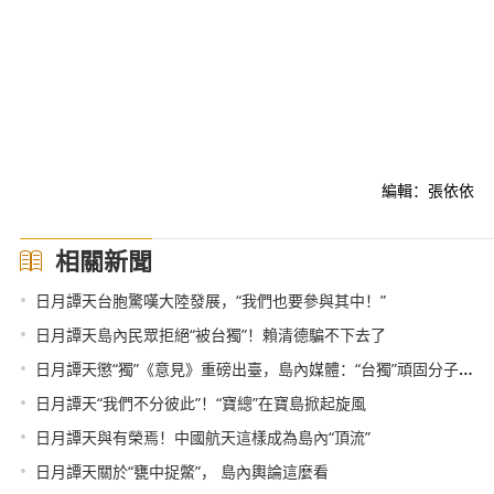
編輯：張依依
相關新聞
•
日月譚天台胞驚嘆大陸發展，“我們也要參與其中！”
•
日月譚天島內民眾拒絕“被台獨”！賴清德騙不下去了
•
日月譚天懲“獨”《意見》重磅出臺，島內媒體：“台獨”頑固分子對號入座吧！
•
日月譚天“我們不分彼此”！“寶總”在寶島掀起旋風
•
日月譚天與有榮焉！中國航天這樣成為島內“頂流”
•
日月譚天關於“甕中捉鱉”， 島內輿論這麼看