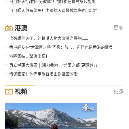
•
日月譚天“我們不分彼此”！“寶總”在寶島掀起旋風
•
日月譚天與有榮焉！中國航天這樣成為島內“頂流”
港澳
更多
•
這張證件火了，外籍港人對大灣區之聲説……
•
香港網友在“大灣區之聲”回復：放心，它們也是香港的寶貝
•
港隊集結，擎旗出征！
•
勇立潮頭大灣區 | 活力香港，“盛事之都”更顯魅力
•
情係國家！他們用歌聲唱出對祖國的愛
視頻
更多