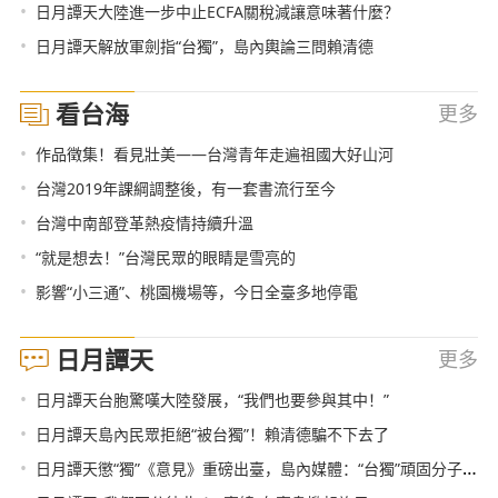
•
日月譚天大陸進一步中止ECFA關稅減讓意味著什麼？
•
日月譚天解放軍劍指“台獨”，島內輿論三問賴清德
看台海
更多
•
作品徵集！看見壯美——台灣青年走遍祖國大好山河
•
台灣2019年課綱調整後，有一套書流行至今
•
台灣中南部登革熱疫情持續升溫
•
“就是想去！”台灣民眾的眼睛是雪亮的
•
影響“小三通”、桃園機場等，今日全臺多地停電
日月譚天
更多
•
日月譚天台胞驚嘆大陸發展，“我們也要參與其中！”
•
日月譚天島內民眾拒絕“被台獨”！賴清德騙不下去了
•
日月譚天懲“獨”《意見》重磅出臺，島內媒體：“台獨”頑固分子對號入座吧！