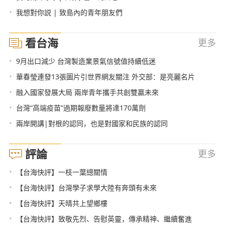
•
我想對你説 | 致島內的青年朋友們
看台海
更多
•
9月出口減少 台灣製造業景氣信號值持續低迷
•
華春瑩連發13張圖片引世界網友關注 外交部：是亮麗名片
•
融入國家發展大局 兩岸青年攜手共創雙贏未來
•
台灣“高端疫苗”過期報廢數量將達170萬劑
•
兩岸開講|對根的認同，也是對國家和民族的認同
評論
更多
•
【台海快評】一枝一葉總關情
•
【台海快評】台灣學子求學大陸有奔頭有未來
•
【台海快評】天晴共上望鄉樓
•
【台海快評】致敬先烈、告慰英靈，傳承精神、繼續奮進