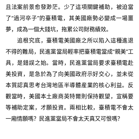
且法案前景愈發渺茫。少了這項關鍵補助，被迫當
了“過河卒子”的臺積電，其美國廠勢必變成一場噩
夢，成為一個大錢坑，拖累公司財務績效。
追根究底，臺積電美國廠之所以陷入這種進退
不得的難局，民進黨當局輕率把臺積電當成“親美”工
具，是錯誤之始。當時，民進黨當局要求臺積電赴
美投資，是急於為了向美國政府示好交心，並未從
本質認真思考台灣地區半導體産業的核心利益。反
觀當時，美國本土廠商英特爾則保持觀望，宣稱要
等補助定案，才願投資。兩相比較，臺積電不會太
一廂情願嗎？民進黨當局不會太天真又可恨嗎？