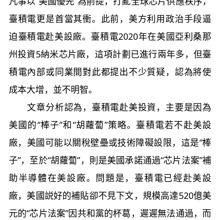
凡事以“美國優先”為前提，打亂全球芯片供應秩序，
臺積電更是首當其衝。此前，美方利用政治手段逼
迫臺積電赴美設廠。臺積電2020年在美國亞利桑那
州投資5納米芯片廠，這項計劃已進行兩年多，但臺
積電內部或同業間對此都提出不少質疑，認為將使
成本大增，並不明智。
文章分析認為，臺積電赴美投資，主要是因為
美國的“棒子”和“胡蘿蔔”策略。臺積電若不赴美設
廠，美國可能以關稅壁壘或技術障礙設限，這是“棒
子”，至於“胡蘿蔔”，則是美國承諾通過“芯片法案”補
助半導體在美設廠。問題是，臺積電已經赴美設
廠，美國説好的補貼卻不見下文，規模高達520億美
元的“芯片法案”因共和黨的杯葛，遲遲無法通過，而