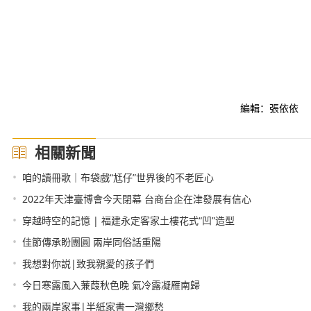
編輯：張依依
相關新聞
•
咱的讀冊歌｜布袋戲“尪仔”世界後的不老匠心
•
2022年天津臺博會今天閉幕 台商台企在津發展有信心
•
穿越時空的記憶 | 福建永定客家土樓花式“凹”造型
•
佳節傳承盼團圓 兩岸同俗話重陽
•
我想對你説|致我親愛的孩子們
•
今日寒露風入蒹葭秋色晚 氣冷露凝雁南歸
•
我的兩岸家事|半紙家書一灣鄉愁