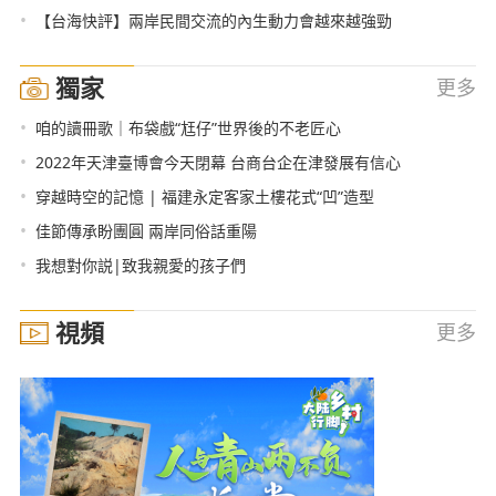
•
【台海快評】兩岸民間交流的內生動力會越來越強勁
獨家
更多
•
咱的讀冊歌｜布袋戲“尪仔”世界後的不老匠心
•
2022年天津臺博會今天閉幕 台商台企在津發展有信心
•
穿越時空的記憶 | 福建永定客家土樓花式“凹”造型
•
佳節傳承盼團圓 兩岸同俗話重陽
•
我想對你説|致我親愛的孩子們
視頻
更多