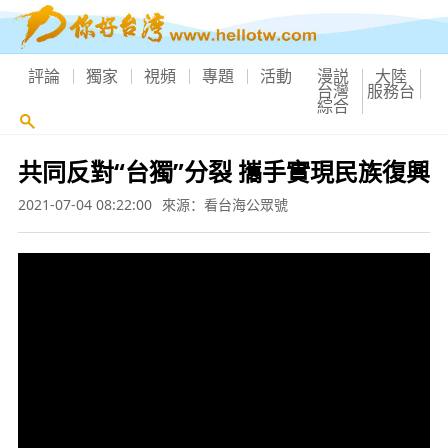
評論
獨家
視頻
專題
活動
漫説
大陸
台灣
服務台
綜合
共同反對“台獨”分裂 攜手實現民族復興
2021-07-04 08:22:00
來源：看台海公眾號