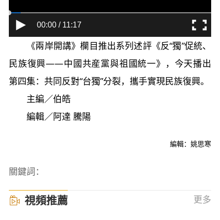
00:00 / 11:17
《兩岸開講》欄目推出系列述評《反“獨”促統、
民族復興——中國共産黨與祖國統一》，今天播出
第四集：共同反對“台獨”分裂，攜手實現民族復興。
主編／伯皓
編輯／阿達 騰陽
編輯：姚思寒
關鍵詞：
視頻推薦
更多