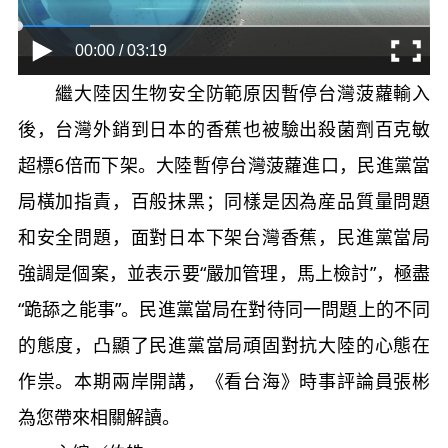
00:00 / 03:19
繼大陸因生物安全防範原因暫停台灣菠蘿輸入
後，台灣外銷到日本的香蕉也被驗出殺菌劑百克敏
超標6倍而下架。大陸暫停台灣菠蘿進口，民進黨當
局橫加指責，百般抹黑；同樣是因為産品質量問題
和安全問題，面對日本下架台灣香蕉，民進黨當局
強調是個案，並表示要“嚴加管理，馬上檢討”，極盡
“跪舔之能事”。民進黨當局在對待同一問題上的不同
的態度，凸顯了民進黨當局頑固對抗大陸的心態在
作祟。本期兩岸開講，《看台海》時事評論員張彬
為您帶來相關解讀。