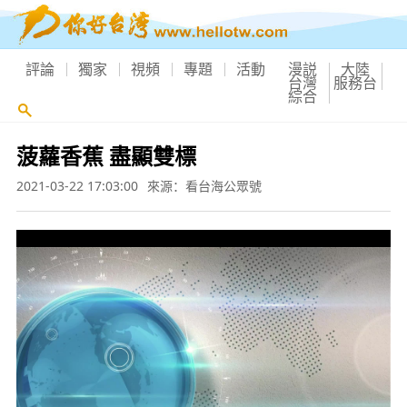
評論
獨家
視頻
專題
活動
漫説
大陸
台灣
服務台
綜合
菠蘿香蕉 盡顯雙標
2021-03-22 17:03:00
來源：看台海公眾號