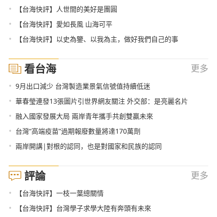
•
【台海快評】人世間的美好是團圓
•
【台海快評】愛如長風 山海可平
•
【台海快評】以史為鑒、以我為主，做好我們自己的事
看台海
更多
•
9月出口減少 台灣製造業景氣信號值持續低迷
•
華春瑩連發13張圖片引世界網友關注 外交部：是亮麗名片
•
融入國家發展大局 兩岸青年攜手共創雙贏未來
•
台灣“高端疫苗”過期報廢數量將達170萬劑
•
兩岸開講|對根的認同，也是對國家和民族的認同
評論
更多
•
【台海快評】一枝一葉總關情
•
【台海快評】台灣學子求學大陸有奔頭有未來