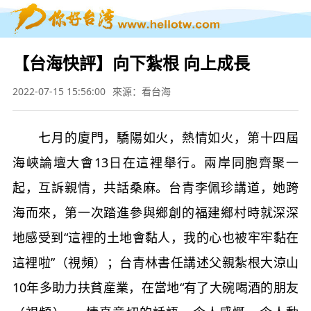
【台海快評】向下紮根 向上成長
2022-07-15 15:56:00
來源：看台海
七月的廈門，驕陽如火，熱情如火，第十四屆
海峽論壇大會13日在這裡舉行。兩岸同胞齊聚一
起，互訴親情，共話桑麻。台青李佩珍講道，她跨
海而來，第一次踏進參與鄉創的福建鄉村時就深深
地感受到“這裡的土地會黏人，我的心也被牢牢黏在
這裡啦”（視頻）；台青林書任講述父親紮根大涼山
10年多助力扶貧産業，在當地“有了大碗喝酒的朋友