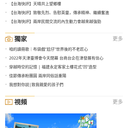
•
【台海快評】天晴共上望鄉樓
•
【台海快評】致敬先烈、告慰英靈，傳承精神、繼續奮進
•
【台海快評】兩岸民間交流的內生動力會越來越強勁
獨家
更多
•
咱的讀冊歌｜布袋戲“尪仔”世界後的不老匠心
•
2022年天津臺博會今天閉幕 台商台企在津發展有信心
•
穿越時空的記憶 | 福建永定客家土樓花式“凹”造型
•
佳節傳承盼團圓 兩岸同俗話重陽
•
我想對你説|致我親愛的孩子們
視頻
更多