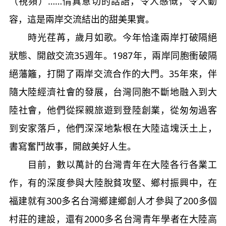
（視頻）……情真意切的話語，令人感慨，令人動
容，這是兩岸交流結出的甜美果實。
時光荏苒，歲月如歌。今年恰逢兩岸打破隔絕
狀態、開啟交流35週年。1987年，兩岸同胞衝破隔
絕藩籬，打開了兩岸交流合作的大門。35年來，伴
隨大陸經濟社會的發展，台灣同胞不斷地融入到大
陸社會，他們從探親旅遊到登陸創業，從匆匆過客
到安家落戶，他們深深地紮根在大陸這塊沃土上，
書寫奮鬥故事，開啟美好人生。
目前，數以萬計的台灣青年在大陸各行各業工
作，有的深度參與大陸脫貧攻堅、鄉村振興中，在
福建就有300多名台灣鄉建鄉創人才參與了200多個
村莊的建設，還有2000多名台灣青年學者在大陸高