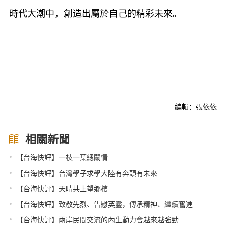
時代大潮中，創造出屬於自己的精彩未來。
編輯：張依依
相關新聞
•
【台海快評】一枝一葉總關情
•
【台海快評】台灣學子求學大陸有奔頭有未來
•
【台海快評】天晴共上望鄉樓
•
【台海快評】致敬先烈、告慰英靈，傳承精神、繼續奮進
•
【台海快評】兩岸民間交流的內生動力會越來越強勁