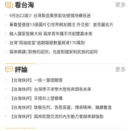
看台海
更多
•
9月出口減少 台灣製造業景氣信號值持續低迷
•
華春瑩連發13張圖片引世界網友關注 外交部：是亮麗名片
•
融入國家發展大局 兩岸青年攜手共創雙贏未來
•
台灣“高端疫苗”過期報廢數量將達170萬劑
•
兩岸開講|對根的認同，也是對國家和民族的認同
評論
更多
•
【台海快評】一枝一葉總關情
•
【台海快評】台灣學子求學大陸有奔頭有未來
•
【台海快評】天晴共上望鄉樓
•
【台海快評】致敬先烈、告慰英靈，傳承精神、繼續奮進
•
【台海快評】兩岸民間交流的內生動力會越來越強勁