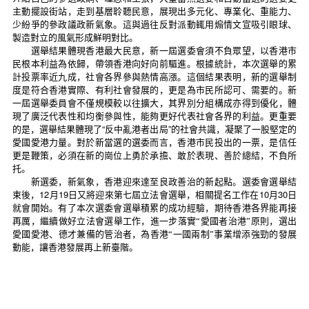
主動擺設街站，走到基層聆聽民意，展現出多元化、專業化、重能力、
少紛爭的參政議政新氣象。這與過往反對派動輒用煽情文宣吸引眼球、
製造對立的風氣形成鮮明對比。
選舉結果體現香港最大民意，新一屆選委會須不負眾望，以香港市
民根本利益為依歸，帶領香港向好向前驅進。根據統計，本次選舉的累
計投票率近九成，社會各界參與熱情高漲。這個結果表明，新的選舉制
度是符合香港實際、有利社會發展的，更是為市民所認可、需要的。新
一屆選舉委員會不僅規模較以往擴大，其界別分組構成亦得到優化，體
現了廣泛代表性和均衡參與性，能夠更好代表社會各界的利益。更重要
的是，選舉結果體現了“反中亂港者出局”的社會共識，凝聚了一股堅定的
愛國愛港力量。對於新當選的選委而言，香港市民投出的一票，是信任
更是鞭策，必須在新的崗位上勇於承擔、敢於表現、善於總結，不負所
托。
新選委，新氣象，香港迎來達至良政善治的新起點。選委會選舉結
12
19
10
30
束後，
月
日又將迎來第七屆立法會選舉，相關提名工作在
月
日
就會開始。有了本次選委會選舉積累的成功經驗，期待香港各界能再接
再厲，繼續做好立法會選舉工作，進一步落實“愛國者治港”原則，選出
愛國愛港、德才兼備的管治者，為香港“一國兩制”事業增添強勁的發展
動能，讓香港發展再上新臺階。