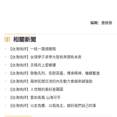
編輯：張依依
相關新聞
•
【台海快評】一枝一葉總關情
•
【台海快評】台灣學子求學大陸有奔頭有未來
•
【台海快評】天晴共上望鄉樓
•
【台海快評】致敬先烈、告慰英靈，傳承精神、繼續奮進
•
【台海快評】兩岸民間交流的內生動力會越來越強勁
•
【台海快評】人世間的美好是團圓
•
【台海快評】愛如長風 山海可平
•
【台海快評】以史為鑒、以我為主，做好我們自己的事