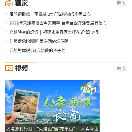
獨家
更多
•
咱的讀冊歌｜布袋戲“尪仔”世界後的不老匠心
•
2022年天津臺博會今天閉幕 台商台企在津發展有信心
•
穿越時空的記憶 | 福建永定客家土樓花式“凹”造型
•
佳節傳承盼團圓 兩岸同俗話重陽
•
我想對你説|致我親愛的孩子們
視頻
更多
大陸鄉村行腳｜“火焰山”變“花果山”， 人與青山