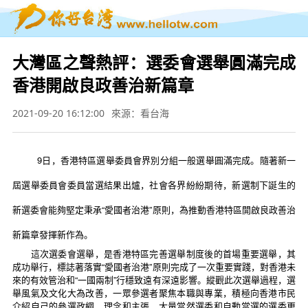
大灣區之聲熱評：選委會選舉圓滿完成
香港開啟良政善治新篇章
2021-09-20 16:12:00
來源：看台海
9日，香港特區選舉委員會界別分組一般選舉圓滿完成。隨著新一
屆選舉委員會委員當選結果出爐，社會各界紛紛期待，新選制下誕生的
新選委會能夠堅定秉承“愛國者治港”原則，為推動香港特區開啟良政善治
新篇章發揮新作為。
這次選委會選舉，是香港特區完善選舉制度後的首場重要選舉，其
成功舉行，標誌著落實“愛國者治港”原則完成了一次重要實踐，對香港未
來的有效管治和“一國兩制”行穩致遠有深遠影響。縱觀此次選舉過程，選
舉風氣及文化大為改善，一眾參選者聚焦本職與專業，積極向香港市民
介紹自己的參選政綱、理念和主張，大量當然選委和自動當選的選委更